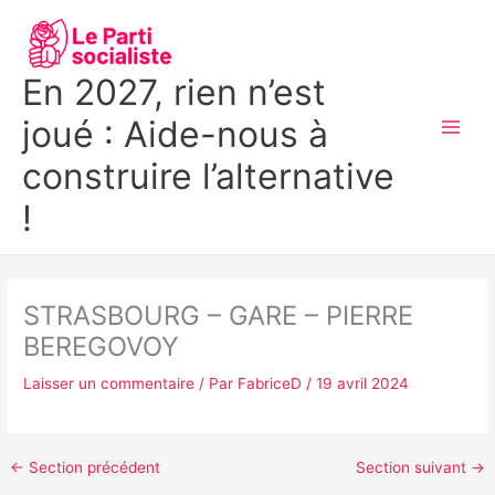
Aller
MAI
au
MEN
contenu
En 2027, rien n’est
joué : Aide-nous à
construire l’alternative
!
STRASBOURG – GARE – PIERRE
BEREGOVOY
Laisser un commentaire
/ Par
FabriceD
/
19 avril 2024
←
Section précédent
Section suivant
→