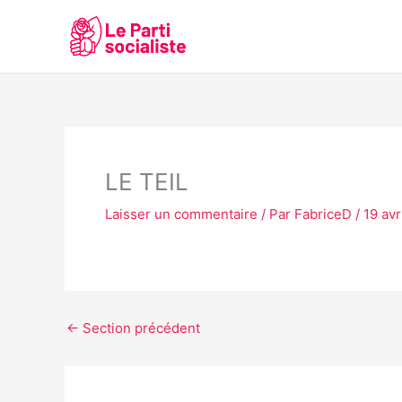
Aller
au
contenu
LE TEIL
Laisser un commentaire
/ Par
FabriceD
/
19 avr
←
Section précédent