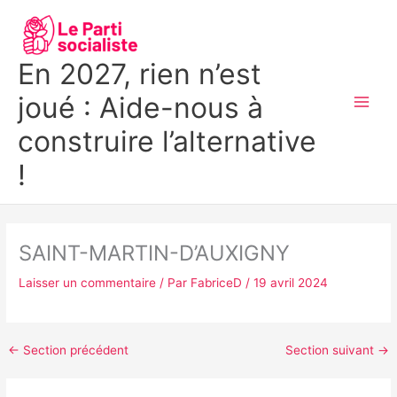
Aller
MAI
au
MEN
contenu
En 2027, rien n’est
joué : Aide-nous à
construire l’alternative
!
SAINT-MARTIN-D’AUXIGNY
Laisser un commentaire
/ Par
FabriceD
/
19 avril 2024
←
Section précédent
Section suivant
→