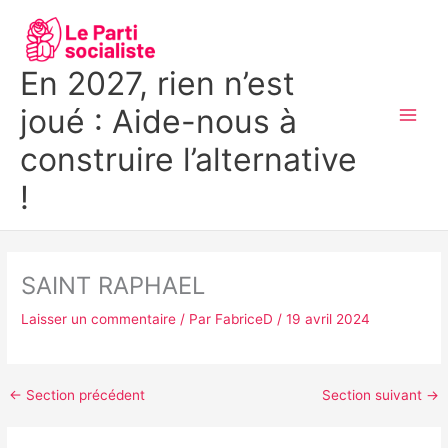
Aller
MAI
au
MEN
contenu
En 2027, rien n’est
joué : Aide-nous à
construire l’alternative
!
SAINT RAPHAEL
Laisser un commentaire
/ Par
FabriceD
/
19 avril 2024
←
Section précédent
Section suivant
→